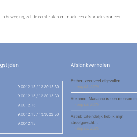
m in beweging, zet de eerste stap en maak een afspraak voor een
gstijden
Afslankverhalen
Esther: zeer veel afgevallen
- aug 08, 2026
9.00-12.15 / 13.30-15.30
9.00-12.15 / 13.30-15.30
Roxanne: Marianne is een mensen 
- aug 08, 2026
9.00-12.15
9.00-12.15 / 13.30-22.30
Astrid: Uiteindelijk heb ik mijn
streefgewicht...
9.00-12.15
- aug 08, 2026