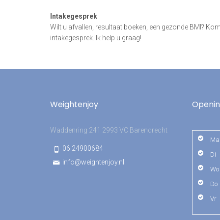
Intakegesprek
Wilt u afvallen, resultaat boeken, een gezonde BMI? Ko
intakegesprek. Ik help u graag!
Weightenjoy
Openin
Waddenring 241 2993 VC Barendrecht
Ma
06 24900684
Di
info@weightenjoy.nl
Wo
Do
Vr