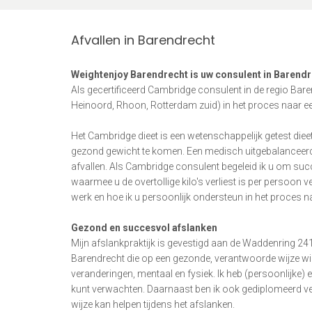
Afvallen in Barendrecht
Weightenjoy Barendrecht is uw consulent in Barendre
Als gecertificeerd Cambridge consulent in de regio Bar
Heinoord, Rhoon, Rotterdam zuid) in het proces naar e
Het Cambridge dieet is een wetenschappelijk getest di
gezond gewicht te komen. Een medisch uitgebalanceerd
afvallen. Als Cambridge consulent begeleid ik u om succ
waarmee u de overtollige kilo's verliest is per persoon ve
werk en hoe ik u persoonlijk ondersteun in het proces 
Gezond en succesvol afslanken
Mijn afslankpraktijk is gevestigd aan de Waddenring 241
Barendrecht die op een gezonde, verantwoorde wijze will
veranderingen, mentaal en fysiek. Ik heb (persoonlijke) 
kunt verwachten. Daarnaast ben ik ook gediplomeerd ve
wijze kan helpen tijdens het afslanken.